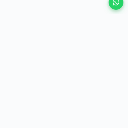
VAMOS CONVERSAR
Vamos construir a
segurança
jurídica
do seu negócio?
Fale com um especialista da NDM e veja como
assessoria + plataforma trabalham juntas pelo seu
crescimento.