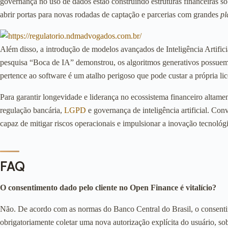
governança no uso de dados estão construindo estruturas financeiras so
abrir portas para novas rodadas de captação e parcerias com grandes
pl
Além disso, a introdução de modelos avançados de Inteligência Artific
pesquisa “Boca de IA” demonstrou, os algoritmos generativos possuem
pertence ao software é um atalho perigoso que pode custar a própria li
Para garantir longevidade e liderança no ecossistema financeiro altame
regulação bancária,
LGPD
e governança de inteligência artificial. Co
capaz de mitigar riscos operacionais e impulsionar a inovação tecnológi
FAQ
O consentimento dado pelo cliente no Open Finance é vitalício?
Não. De acordo com as normas do Banco Central do Brasil, o consenti
obrigatoriamente coletar uma nova autorização explícita do usuário, so