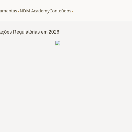
ramentas
NDM Academy
Conteúdos
⌄
⌄
ações Regulatórias em 2026