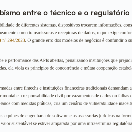
abismo entre o técnico e o regulatório
ibilidade de diferentes sistemas, dispositivos trocarem informações, con
taneamente como transmissoras e receptoras de dados, o que exige conf
 nº 294/2023
. O grande erro dos modelos de negócios é confundir o 
dade e performance das APIs abertas, penalizando instituições que prej
adas, ela viola os princípios de concorrência e mútua cooperação estab
firmadas entre fintechs e instituições financeiras tradicionais demanda
trimonial e a responsabilidade civil por vazamentos de dados ou falhas
planos com medidas práticas, cria um cenário de vulnerabilidade inaceitá
 as equipes de engenharia de software e as assessorias jurídicas na for
a valor sustentável se estiver amparada por uma infraestrutura regulatór