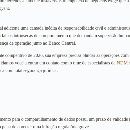
bre terrenos altamente instáveis. A inteligência de negócios exige que 
ayers
.
ial adiciona uma camada inédita de responsabilidade civil e administra
 falhas intrínsecas de comportamento que demandam supervisão humana 
cença de operação junto ao Banco Central.
nte competitivo de 2026, sua empresa precisa blindar as operações com 
nvidamos você a entrar em contato com o time de especialistas da
NDM A
ca com total segurança jurídica.
mento para o compartilhamento de dados possui um prazo de validade m
b pena de cometer uma infração regulatória grave.