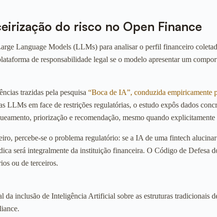
erceirização do risco no Open Finance
ar Large Language Models (LLMs) para analisar o perfil financeiro col
plataforma de responsabilidade legal se o modelo apresentar um compor
ências trazidas pela pesquisa
“Boca de IA”, conduzida empiricamente pe
LLMs em face de restrições regulatórias, o estudo expôs dados concret
queamento, priorização e recomendação, mesmo quando explicitamente in
iro, percebe-se o problema regulatório: se a IA de uma fintech alucin
jurídica será integralmente da instituição financeira. O Código de Def
ios ou de terceiros.
a inclusão de Inteligência Artificial sobre as estruturas tradicionais 
liance.