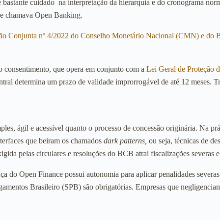
ige bastante cuidado na interpretação da hierarquia e do cronograma no
te se chamava Open Banking.
ão Conjunta nº 4/2022 do Conselho Monetário Nacional (CMN) e do
 do consentimento, que opera em conjunto com a
Lei Geral de Proteção
ral determina um prazo de validade improrrogável de até 12 meses. T
ples, ágil e acessível quanto o processo de concessão originária. Na p
interfaces que beiram os chamados
dark patterns,
ou seja, técnicas de de
igida pelas circulares e resoluções do BCB atrai fiscalizações severas 
ça do Open Finance possui autonomia para aplicar penalidades severas e
 Pagamentos Brasileiro (SPB) são obrigatórias. Empresas que negligenci