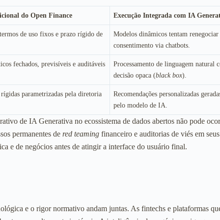
cional do Open Finance
Execução Integrada com IA Genera
termos de uso fixos e prazo rígido de
Modelos dinâmicos tentam renegociar 
consentimento via chatbots.
icos fechados, previsíveis e auditáveis
Processamento de linguagem natural 
decisão opaca (
black box
).
rígidas parametrizadas pela diretoria
Recomendações personalizadas gerada
pelo modelo de IA.
porativo de IA Generativa no ecossistema de dados abertos não pode oco
cessos permanentes de
red teaming
financeiro e auditorias de viés em seu
a e de negócios antes de atingir a interface do usuário final.
ógica e o rigor normativo andam juntas. As fintechs e plataformas que 