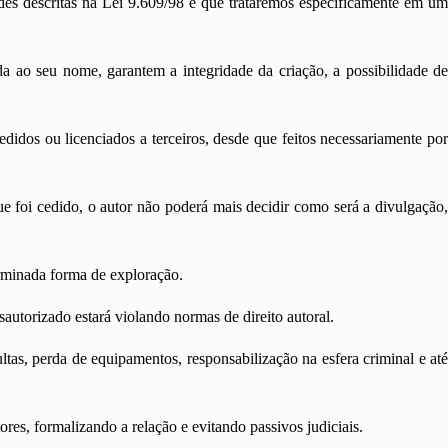
ades descritas na Lei 9.609/98 e que trataremos especificamente em um
ída ao seu nome, garantem a integridade da criação, a possibilidade de
didos ou licenciados a terceiros, desde que feitos necessariamente por
 que foi cedido, o autor não poderá mais decidir como será a divulgação,
erminada forma de exploração.
sautorizado estará violando normas de direito autoral.
as, perda de equipamentos, responsabilização na esfera criminal e até
tores, formalizando a relação e evitando passivos judiciais.