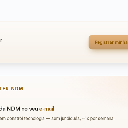
r
Registrar minh
TER NDM
s da NDM no seu
e-mail
uem constrói tecnologia — sem juridiquês, ~1x por semana.