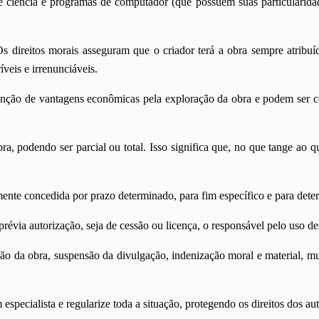
ia e ciência e programas de computador (que possuem suas particularid
 Os direitos morais asseguram que o criador terá a obra sempre atribu
íveis e irrenunciáveis.
tenção de vantagens econômicas pela exploração da obra e podem ser ce
obra, podendo ser parcial ou total. Isso significa que, no que tange ao
lmente concedida por prazo determinado, para fim específico e para det
prévia autorização, seja de cessão ou licença, o responsável pelo uso de
 da obra, suspensão da divulgação, indenização moral e material, mult
 especialista e regularize toda a situação, protegendo os direitos dos au