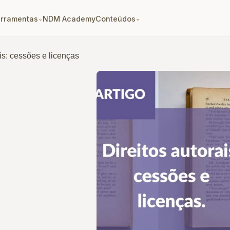
erramentas
NDM Academy
Conteúdos
⌄
⌄
ais: cessões e licenças