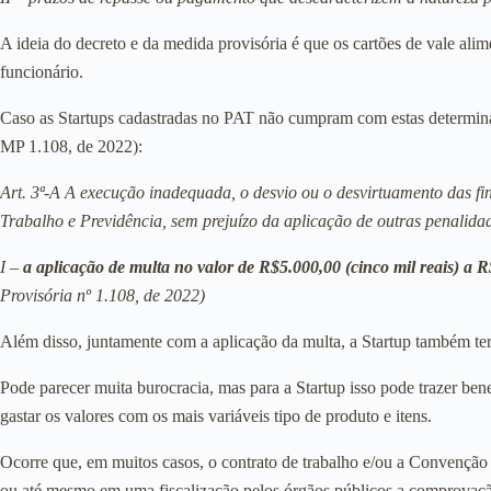
A ideia do decreto e da medida provisória é que os cartões de vale al
funcionário.
Caso as Startups cadastradas no PAT não cumpram com estas determinaç
MP 1.108, de 2022):
Art. 3ª-A A execução inadequada, o desvio ou o desvirtuamento das fi
Trabalho e Previdência, sem prejuízo da aplicação de outras penalida
I –
a aplicação de multa no valor de R$5.000,00 (cinco mil reais) a 
Provisória nº 1.108, de 2022)
Além disso, juntamente com a aplicação da multa, a Startup também ter
Pode parecer muita burocracia, mas para a Startup isso pode trazer be
gastar os valores com os mais variáveis tipo de produto e itens.
Ocorre que, em muitos casos, o contrato de trabalho e/ou a Convenção
ou até mesmo em uma fiscalização pelos órgãos públicos a comprovação d