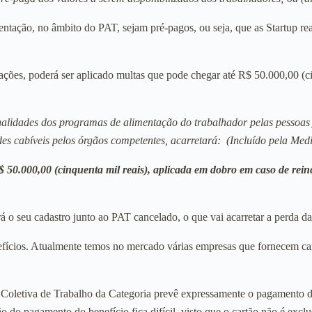
imentação, no âmbito do PAT, sejam pré-pagos, ou seja, que as Startup 
ões, poderá ser aplicado multas que pode chegar até R$ 50.000,00 (cin
nalidades dos programas de alimentação do trabalhador pelas pessoas j
des cabíveis pelos órgãos competentes, acarretará: (Incluído pela Med
R$ 50.000,00 (cinquenta mil reais), aplicada em dobro em caso de rein
á o seu cadastro junto ao PAT cancelado, o que vai acarretar a perda d
nefícios. Atualmente temos no mercado várias empresas que fornecem car
 Coletiva de Trabalho da Categoria prevê expressamente o pagamento d
o pagamento do benefício fica difícil, visto que o cartão não é exclusi