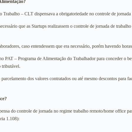
 Alimentação?
do Trabalho – CLT dispensava a obrigatoriedade no controle de jornad
ecessário que as Startups realizassem o controle de jornada de trabalh
colaboradores, caso entendessem que era necessário, porém havendo hor
 no PAT – Programa de Alimentação do Trabalhador para conceder o ben
tributável.
parcelamento dos valores contratados ou até mesmo descontos para faci
ice?
ensa do controle de jornada no regime trabalho remoto/home office pass
ria 1.108):