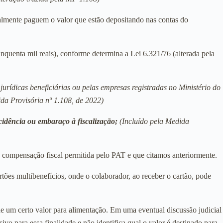
realmente paguem o valor que estão depositando nas contas do
quenta mil reais), conforme determina a Lei 6.321/76 (alterada pela
urídicas beneficiárias ou pelas empresas registradas no Ministério do
ida Provisória nº 1.108, de 2022)
cidência ou embaraço à fiscalização;
(Incluído pela Medida
a compensação fiscal permitida pelo PAT e que citamos anteriormente.
tões multibenefícios, onde o colaborador, ao receber o cartão, pode
e um certo valor para alimentação. Em uma eventual discussão judicial
vo para essa finalidade e não identifica qual o valor é destinado para