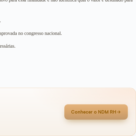
.
r aprovada no congresso nacional.
ssárias.
Conhecer o NDM RH