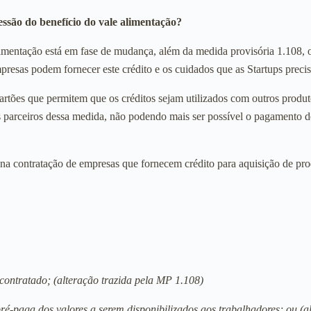
essão do benefício do vale alimentação?
alimentação está em fase de mudança, além da medida provisória 1.108
resas podem fornecer este crédito e os cuidados que as Startups precisa
rtões que permitem que os créditos sejam utilizados com outros produt
os parceiros dessa medida, não podendo mais ser possível o pagamento 
a contratação de empresas que fornecem crédito para aquisição de prod
 contratado; (alteração trazida pela MP 1.108)
ré-paga dos valores a serem disponibilizados aos trabalhadores; ou (a