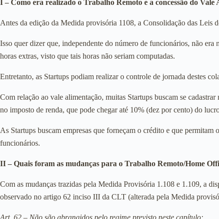
I – Como era realizado o Trabalho Remoto e a concessão do Vale
Antes da edição da Medida provisória 1108, a Consolidação das Leis 
Isso quer dizer que, independente do número de funcionários, não era n
horas extras, visto que tais horas não seriam computadas.
Entretanto, as Startups podiam realizar o controle de jornada destes 
Com relação ao vale alimentação, muitas Startups buscam se cadastrar
no imposto de renda, que pode chegar até 10% (dez por cento) do lucro 
As Startups buscam empresas que forneçam o crédito e que permitam o 
funcionários.
II – Quais foram as mudanças para o Trabalho Remoto/Home Off
Com as mudanças trazidas pela Medida Provisória 1.108 e 1.109, a disp
observado no artigo 62 inciso III da CLT (alterada pela Medida provisó
Art. 62 – Não são abrangidos pelo regime previsto neste capítulo: