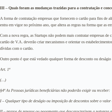
III – Quais foram as mudanças trazidas para a contratação e conc
A forma de contratação empresas que fornecem o cartão para fins de 
entra em vigor no próximo ano, que altera as regras na forma que as emp
Com a nova regra, as Startups não podem mais contratar empresas de ca
cartão de V.A. deverão criar mecanismos e orientar os estabeleciment
dívidas com o cartão.
Outro ponto é que está vedado qualquer forma de desconto ou deságio n
Art. 1ª
(…)
§4ª As Pessoas jurídicas beneficiárias não poderão exigir ou receber:
I – Qualquer tipo de deságio ou imposição de descontos sobre o valor
II – prazos de repasse ou pagamento que descaracterizem a natureza p