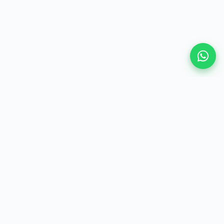
VAMOS CONVERSAR
Vamos construir a
segurança
jurídica
do seu negócio?
Fale com um especialista da NDM e veja como