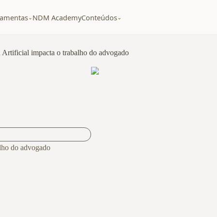
ramentas
NDM Academy
Conteúdos
⌄
⌄
 Artificial impacta o trabalho do advogado
balho do advogado