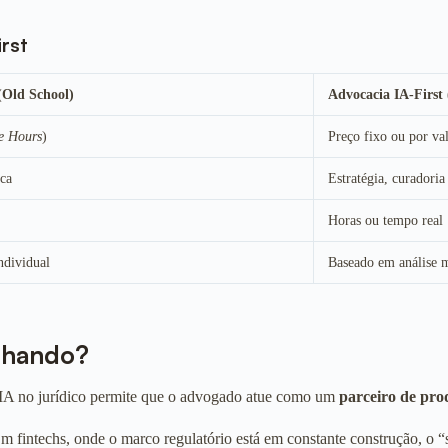
rst
(Old School)
Advocacia IA-First
le Hours
)
Preço fixo ou por va
ica
Estratégia, curadoria
Horas ou tempo real
ndividual
Baseado em análise m
nhando?
a IA no jurídico permite que o advogado atue como um
parceiro de pro
Em fintechs, onde o marco regulatório está em constante construção, o