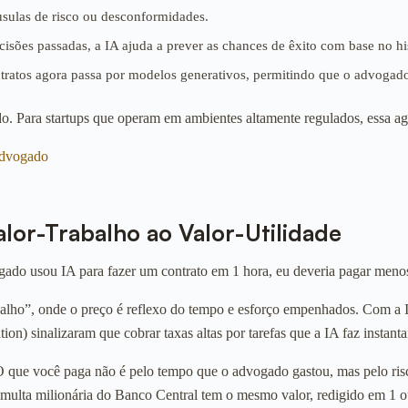
usulas de risco ou desconformidades.
sões passadas, a IA ajuda a prever as chances de êxito com base no hist
ontratos agora passa por modelos generativos, permitindo que o advogad
ado. Para startups que operam em ambientes altamente regulados, essa a
lor-Trabalho ao Valor-Utilidade
ogado usou IA para fazer um contrato em 1 hora, eu deveria pagar meno
abalho”, onde o preço é reflexo do tempo e esforço empenhados. Com a
 sinalizaram que cobrar taxas altas por tarefas que a IA faz instanta
 que você paga não é pelo tempo que o advogado gastou, mas pelo risco 
 multa milionária do Banco Central tem o mesmo valor, redigido em 1 o