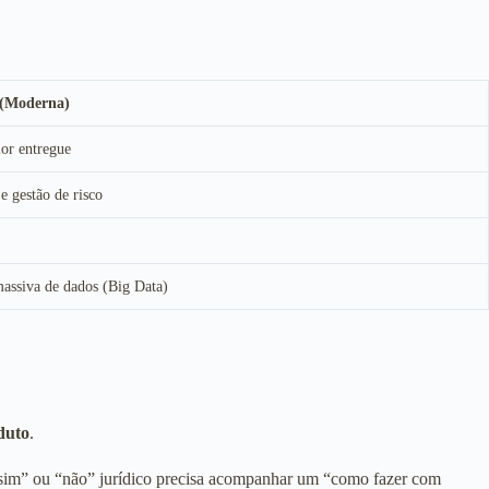
 (Moderna)
lor entregue
 e gestão de risco
assiva de dados (Big Data)
duto
.
 “sim” ou “não” jurídico precisa acompanhar um “como fazer com