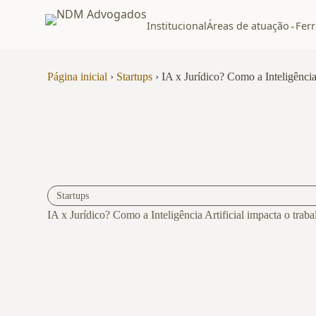
Institucional
Áreas de atuação
Fer
⌄
Pular
para
Página inicial
›
Startups
›
IA x Jurídico? Como a Inteligência
o
conteúdo
Startups
IA x Jurídico? Como a Inteligência Artificial impacta o tra