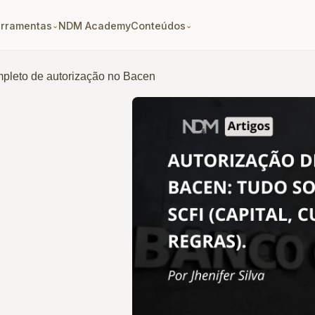
erramentas
NDM Academy
Conteúdos
⌄
⌄
mpleto de autorização no Bacen