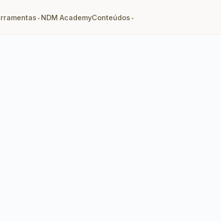
erramentas
NDM Academy
Conteúdos
⌄
⌄