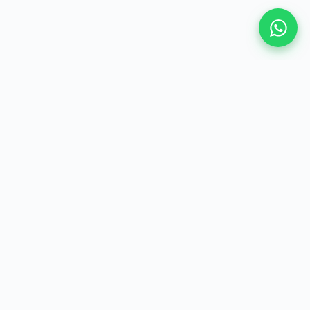
ídica
do