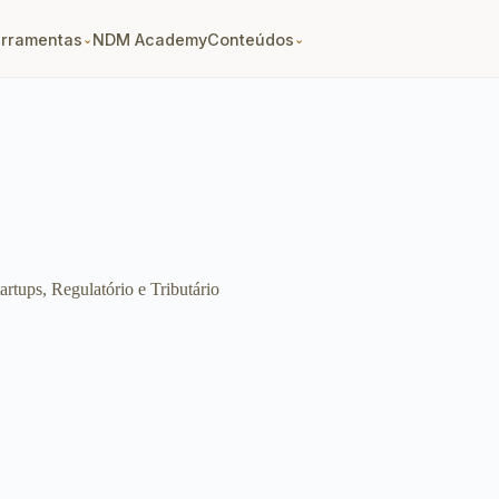
erramentas
NDM Academy
Conteúdos
⌄
⌄
tups, Regulatório e Tributário