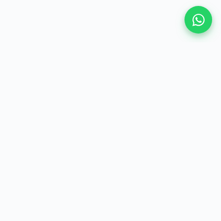
ídica
do