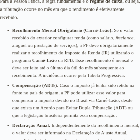
Para a Pessoa Física, a regra fundamental é o
regime de caixa
, ou seja,
a tributação ocorre no mês em que o rendimento é efetivamente
recebido.
Recolhimento Mensal Obrigatório (Carnê-Leão):
Se o valor
recebido do exterior configurar renda (como salário,
freelance
,
aluguel ou prestação de serviços), a PF deve obrigatoriamente
realizar o recolhimento do Imposto de Renda (IR) utilizando o
programa
Carnê-Leão
da RFB. Esse recolhimento é mensal e
deve ser feito até o último dia útil do mês subsequente ao
recebimento. A incidência ocorre pela Tabela Progressiva.
Compensação (ADTs):
Caso o imposto já tenha sido retido na
fonte no país de origem, a PF pode utilizar esse valor para
compensar o imposto devido no Brasil via Carnê-Leão, desde
que exista um Acordo para Evitar Dupla Tributação (ADT) ou
que a legislação brasileira permita essa compensação.
Declaração Anual:
Independentemente do recolhimento mensal,
o valor deve ser informado na Declaração de Ajuste Anual,