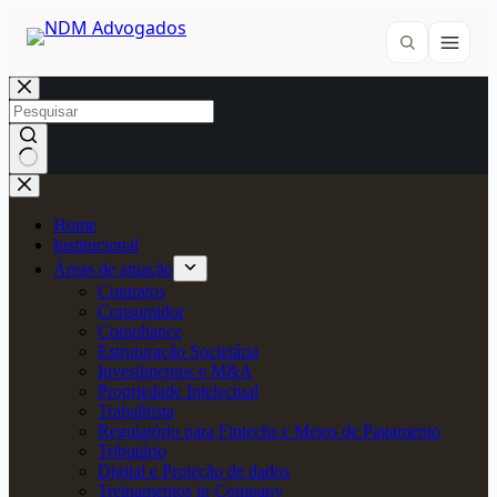
Pular
para
o
conteúdo
Home
Institucional
Áreas de atuação
Contratos
Consumidor
Compliance
Estruturação Societária
Investimentos e M&A
Propriedade Intelectual
Trabalhista
Regulatório para Fintechs e Meios de Pagamento
Tributário
Digital e Proteção de dados
Treinamentos in Company