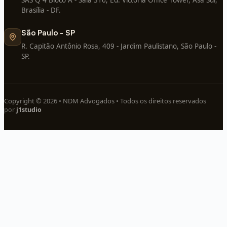
SAS Q 4 Bloco A - Sala 316, Ed. Victória Office Tower, Asa Sul,
Brasília - DF.
São Paulo - SP
R. Capitão Antônio Rosa, 409 - Jardim Paulistano, São Paulo -
SP.
Copyright © 2026 • NDM Advogados • Todos os direitos reservados
por
j1studio