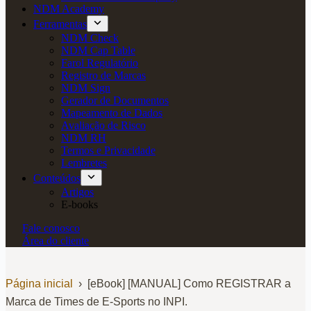
NDM Academy
Ferramentas
NDM Check
NDM Cap Table
Farol Regulatório
Registro de Marcas
NDM Sign
Gerador de Documentos
Mapeamento de Dados
Avaliação de Risco
NDM RH
Termos e Privacidade
Lembretes
Conteúdos
Artigos
E-books
Fale conosco
Área do cliente
Página inicial
›
[eBook] [MANUAL] Como REGISTRAR a
Marca de Times de E-Sports no INPI.