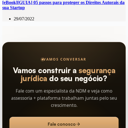
[eBook][GUIA] 05 passos para proteger os Direitos Autorais da
sua Startup
29/07/2022
VAMOS CONVERSAR
Vamos construir a
segurança
jurídica
do seu negócio?
Fale com um especialista da NDM e veja como
assessoria + plataforma trabalham juntas pelo seu
crescimento.
Fale conosco